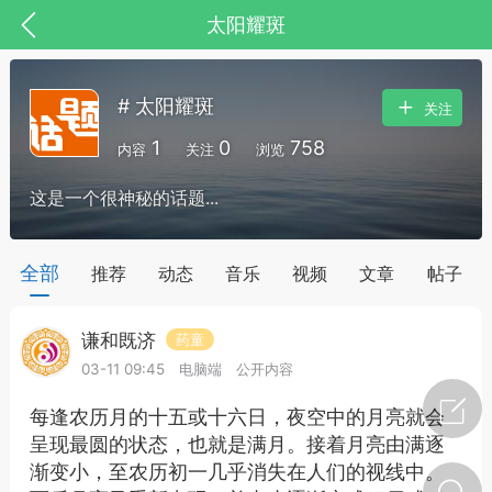
太阳耀斑
# 太阳耀斑
关注
1
0
758
内容
关注
浏览
这是一个很神秘的话题...
全部
推荐
动态
音乐
视频
文章
帖子
谦和既济
药童
节气气象
问答
03-11 09:45
电脑端
公开内容
每逢农历月的十五或十六日，夜空中的月亮就会
呈现最圆的状态，也就是满月。接着月亮由满逐
渐变小，至农历初一几乎消失在人们的视线中。