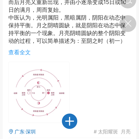
而后月亮又重新出现，并由小逐渐变成15日或16
日的满月，周而复始。
中医认为，光明属阳，黑暗属阴，阴阳在动态中
济·特急预警】关
保持平衡。月之阴晴圆缺，就是阴阳在动态中保
年春节返乡期间“闪
的紧急提示
持平衡的一个现象。月亮阴晴圆缺的整个阴阳变
科学
0
动的过程，可以简单描述为：至阴之时（初一）
如何购买【理肺清瘟膏】
→阴极必阳，阳渐盛，阴渐退（初二到十五之
【养正护络膏】？
查看全文
前）→至阳之时（十五或十六）→阳极必阴，阴渐
盛，阳渐退（至月底）。
小海（HAi）
2
地容平，顺时收
四时精气
书童
0
谷气行、营卫通：内经视角
下的脾胃调养要义
广东·深圳
#
太阳耀斑
月亮
谦济书童
0