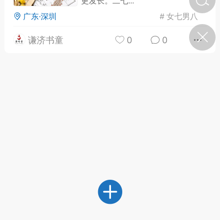
更发长。二七...
广东·深圳
#
女七男八
济·特急预警】关
谦济书童
0
0
年春节返乡期间“闪
的紧急提示
科学
0
如何购买【理肺清瘟膏】
【养正护络膏】？
小海（HAi）
2
营卫通：内经视角
调养要义
书童
0
女子五七，阳明脉衰：女性
养颜首重阳明胃经
谦济书童
0