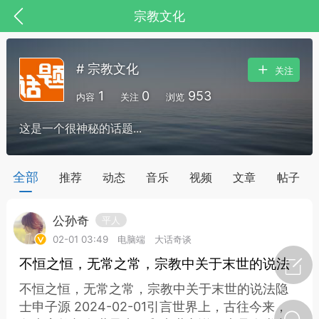
宗教文化
# 宗教文化
关注
1
0
953
内容
关注
浏览
这是一个很神秘的话题...
药，华夏中医人：家门口的中医人！
全部
推荐
动态
音乐
视频
文章
帖子
公孙奇
平人
节气气象
问答
02-01 03:49
电脑端
大话奇谈
不恒之恒，无常之常，宗教中关于末世的说法
不恒之恒，无常之常，宗教中关于末世的说法隐
士申子源 2024-02-01引言世界上，古往今来，