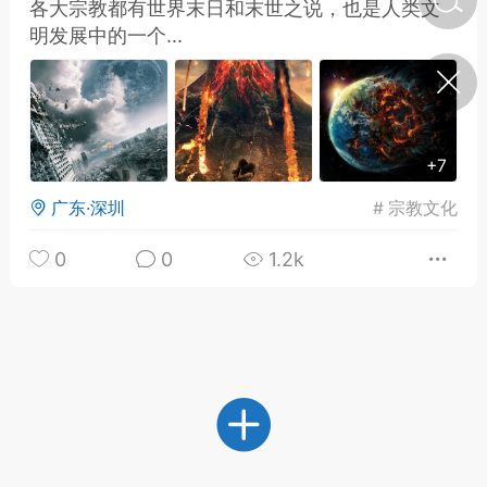
各大宗教都有世界末日和末世之说，也是人类文
明发展中的一个...
济·特急预警】关
年春节返乡期间“闪
的紧急提示
科学
0
如何购买【理肺清瘟膏】
+7
【养正护络膏】？
广东·深圳
#
宗教文化
小海（HAi）
2
0
0
1.2k
治其标：《黄帝内
二便里的养生大道
书童
0
立秋：天地容平，顺时收
敛，藏养四时精气
谦济书童
0