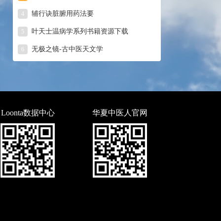
辅行诀脏腑用药法要
4
叶天士温病学系列书籍资源下载
5
无极之镜-古中医天文学
6
Loonta数据中心
华夏中医人官网