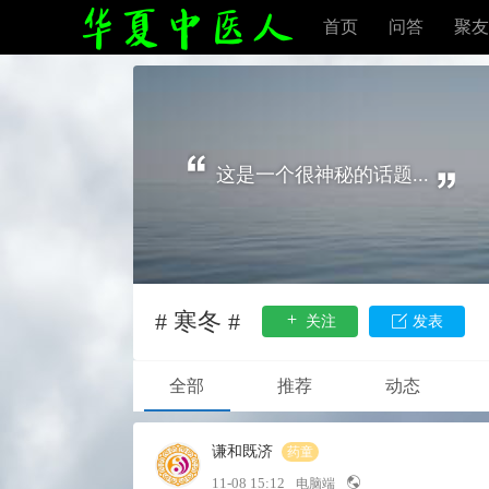
首页
问答
聚友
这是一个很神秘的话题...
# 寒冬 #
关注
发表
全部
推荐
动态
谦和既济
药童
11-08 15:12
电脑端