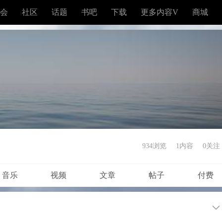
会
社区
话题
书吧
下载
更多内容V
商城
934浏览
1内容
0
关注
音乐
视频
文章
帖子
付费