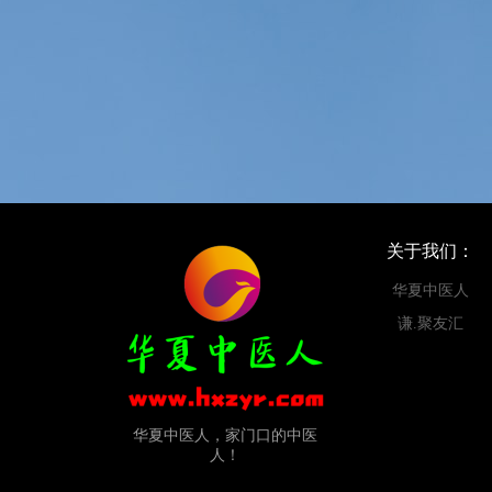
关于我们：
华夏中医人
谦.聚友汇
华夏中医人，家门口的中医
人！