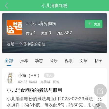
小儿消食糊粉
# 小儿消食糊粉
关注
1
0
887
内容
关注
浏览
这是一个很神秘的话题...
药，华夏中医人：家门口的中医人！
全部
推荐
动态
音乐
视频
文章
帖子
小海（HAi）
平人
节气气象
问答
02-23 16:43
电脑端
问答
小儿消食糊粉的煮法与服用
小儿消食糊粉的煮法与服用2023-02-23煮法：兑
水搅拌：3岁小孩，每次配6勺，约30克，用小饭