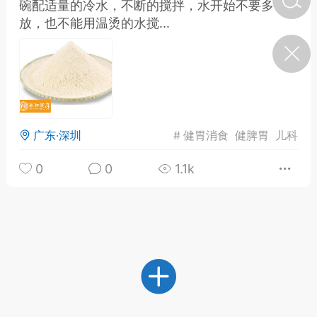
碗配适量的冷水，不断的搅拌，水开始不要多
放，也不能用温烫的水搅...
济·特急预警】关
年春节返乡期间“闪
的紧急提示
科学
0
如何购买【理肺清瘟膏】
【养正护络膏】？
广东·深圳
#
健胃消食
健脾胃
儿科
小海（HAi）
2
0
0
1.1k
营卫通：内经视角
调养要义
书童
0
女子五七，阳明脉衰：女性
养颜首重阳明胃经
谦济书童
0