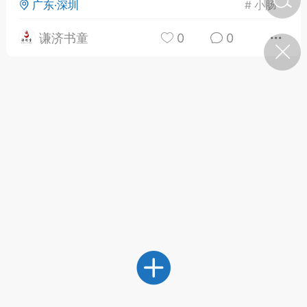
广东·深圳
#
小肠
谦济书童
0
0
济·特急预警】关
年春节返乡期间“闪
的紧急提示
科学
0
如何购买【理肺清瘟膏】
【养正护络膏】？
小海（HAi）
2
地容平，顺时收
四时精气
书童
0
谷气行、营卫通：内经视角
下的脾胃调养要义
谦济书童
0