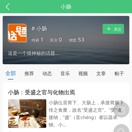
小肠
# 小肠
关注
1
0
53
内容
关注
浏览
这是一个很神秘的话题...
药，华夏中医人：家门口的中医人！
全部
推荐
动态
音乐
视频
文章
帖子
小肠：受盛之官与化物出焉
节气气象
问答
小肠位居胃下、大肠上，承接胃腑下
传之食糜，故名“受盛之官”。“受”者
接纳，“盛”（音chéng）者以器承
物。小...