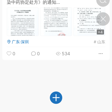
染中药协定处方》的通知...
济·特急预警】关
年春节返乡期间“闪
的紧急提示
科学
0
+4
如何购买【理肺清瘟膏】
【养正护络膏】？
广东·深圳
#
山东
小海（HAi）
2
0
0
534
地容平，顺时收
四时精气
书童
0
谷气行、营卫通：内经视角
下的脾胃调养要义
谦济书童
0