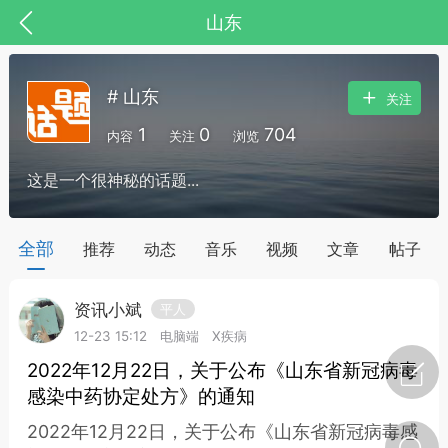
山东
# 山东
关注
1
0
704
内容
关注
浏览
这是一个很神秘的话题...
药，华夏中医人：家门口的中医人！
全部
推荐
动态
音乐
视频
文章
帖子
资讯小斌
平人
节气气象
问答
12-23 15:12
电脑端
X疾病
2022年12月22日，关于公布《山东省新冠病毒
感染中药协定处方》的通知
2022年12月22日，关于公布《山东省新冠病毒感