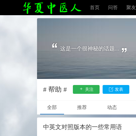
首页
问答
聚友
这是一个很神秘的话题...
# 帮助 #
关注
发表
全部
推荐
动态
中英文对照版本的一些常用语