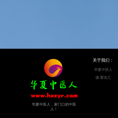
关于我们：
华夏中医人
谦.聚友汇
华夏中医人，家门口的中医
人！