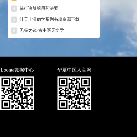
辅行诀脏腑用药法要
4
叶天士温病学系列书籍资源下载
5
无极之镜-古中医天文学
6
Loonta数据中心
华夏中医人官网