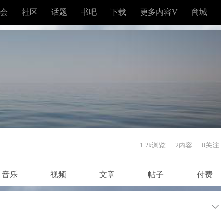
会
社区
话题
书吧
下载
更多内容V
商城
1.2k浏览
2内容
0
关注
音乐
视频
文章
帖子
付费