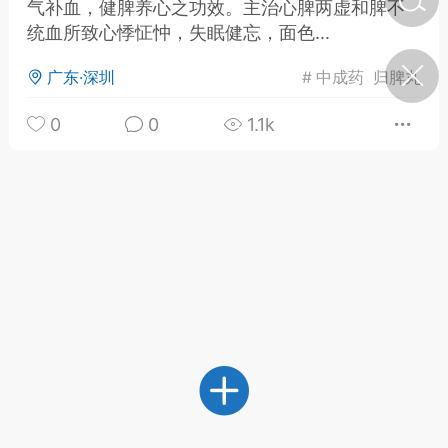
气补血，健脾养心之功效。主治心脾两虚和脾不
统血所致心悸怔忡，失眠健忘，面色...
济·特急预警】关
广东·深圳
#
中成药
归脾丸
年春节返乡期间“闪
的紧急提示
0
0
1.1k
科学
0
如何购买【理肺清瘟膏】
【养正护络膏】？
小海（HAi）
2
地容平，顺时收
四时精气
书童
0
谷气行、营卫通：内经视角
下的脾胃调养要义
谦济书童
0