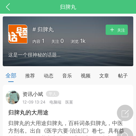
归脾丸
# 归脾丸
关注
1
0
1k
内容
关注
浏览
这是一个很神秘的话题...
中医人：家门口的中医人！
全部
推荐
动态
音乐
视频
文章
帖子
资讯小斌
平人
节气气象
问答
12-09 13:24
电脑端
医案
​归脾丸的大用途
归脾丸的大用途归脾丸，百科词条归脾丸，中医
方剂名。出自《医学六要·治法汇》卷七。具有益