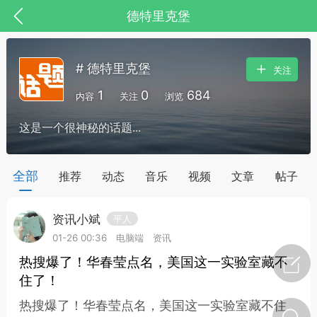
德特里克堡
# 德特里克堡
关注
1
0
684
内容
关注
浏览
这是一个很神秘的话题...
药，华夏中医人：家门口的中医人！
全部
推荐
动态
音乐
视频
文章
帖子
资讯小斌
平人
节气气象
问答
01-26 00:36
电脑端
资讯
热搜爆了！华春莹点名，美国这一实验室藏不
住了！
热搜爆了！华春莹点名，美国这一实验室藏不住