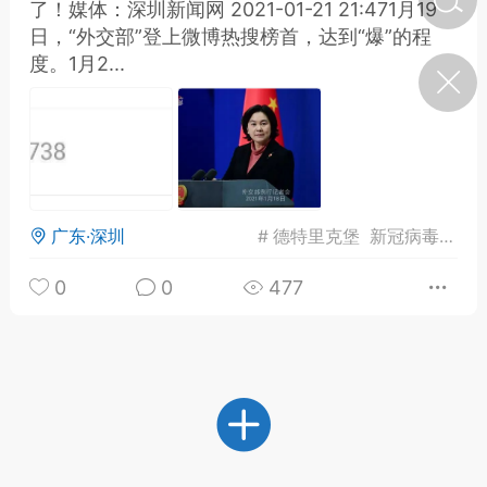
了！媒体：深圳新闻网 2021-01-21 21:471月19
日，“外交部”登上微博热搜榜首，达到“爆”的程
度。1月2...
济·特急预警】关
年春节返乡期间“闪
的紧急提示
科学
0
如何购买【理肺清瘟膏】
【养正护络膏】？
小海（HAi）
2
广东·深圳
#
德特里克堡
新冠病毒溯源
0
0
477
地容平，顺时收
四时精气
书童
0
谷气行、营卫通：内经视角
下的脾胃调养要义
谦济书童
0