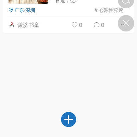
二官危，使...
广东·深圳
#
心源性猝死
济·特急预警】关
谦济书童
0
0
年春节返乡期间“闪
的紧急提示
科学
0
如何购买【理肺清瘟膏】
【养正护络膏】？
小海（HAi）
2
地容平，顺时收
四时精气
书童
0
谷气行、营卫通：内经视角
下的脾胃调养要义
谦济书童
0