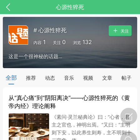
心源性猝死
# 心源性猝死
关注
1
0
132
内容
关注
浏览
这是一个很神秘的话题...
药，华夏中医人：家门口的中医人！
全部
推荐
动态
音乐
视频
文章
帖子
从“真心痛”到“阴阳离决”——心源性猝死的《黄
节气气象
问答
帝内经》理论阐释
《素问·灵兰秘典论》曰：“心者，君
主之官也，神明出焉。”又曰：“主明
则下安，以此养生则寿，主不明则十