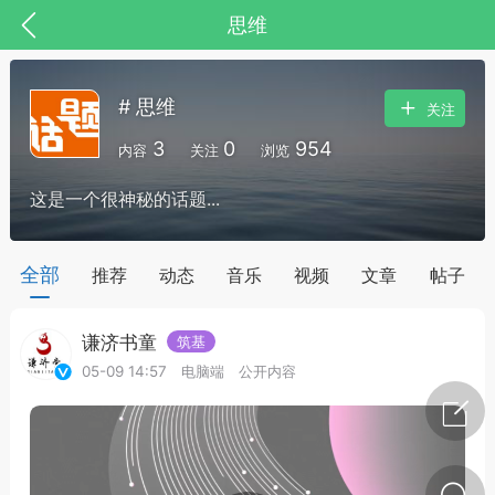
思维
# 思维
关注
3
0
954
内容
关注
浏览
这是一个很神秘的话题...
药，华夏中医人：家门口的中医人！
全部
推荐
动态
音乐
视频
文章
帖子
谦济书童
筑基
节气气象
问答
05-09 14:57
电脑端
公开内容