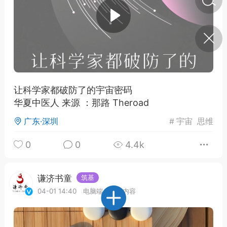
济·特急预警】关
年春节返乡期间“闪
的紧急提示
科学
0
如何购买【理肺清瘟膏】
【养正护络膏】？
让科学家都破防了的宇宙密码
华夏中医人 来源 ：那路 Theroad
小海（HAi）
2
广东·深圳
#
宇宙
思维
0
0
4.4k
地容平，顺时收
四时精气
谦济书童
筑基
书童
0
04-01 14:40
电脑端
公开内容
谷气行、营卫通：内经视角
下的脾胃调养要义
谦济书童
0