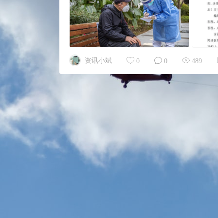
资讯小斌
0
0
489