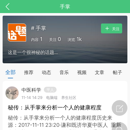
手掌
# 手掌
关注
1
0
1k
内容
关注
浏览
这是一个很神秘的话题...
药，华夏中医人：家门口的中医人！
全部
推荐
动态
音乐
视频
文章
帖子
中医科学
平人
节气气象
问答
11-14 14:29
电脑端
养生社区
秘传：从手掌来分析一个人的健康程度
秘传：从手掌来分析一个人的健康程度历史来
源：2017-11-11 23:20·谦和既济华夏中医人 重新