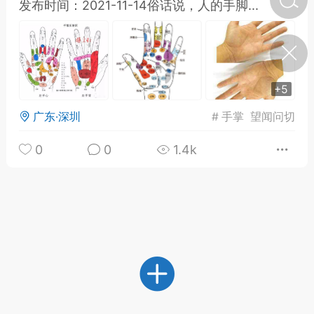
发布时间：2021-11-14俗话说，人的手脚...
济·特急预警】关
年春节返乡期间“闪
的紧急提示
科学
0
+5
如何购买【理肺清瘟膏】
【养正护络膏】？
广东·深圳
#
手掌
望闻问切
小海（HAi）
2
0
0
1.4k
地容平，顺时收
四时精气
书童
0
谷气行、营卫通：内经视角
下的脾胃调养要义
谦济书童
0