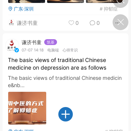
广东·深圳
#
抑郁症
济·特急预警】关
谦济书童
0
0
年春节返乡期间“闪
的紧急提示
科学
0
谦济书童
如何购买【理肺清瘟膏】
筑基
【养正护络膏】？
07-07 14:18
电脑端
心得常识
​The basic views of traditional Chinese
小海（HAi）
2
medicine on depression are as follows
The basic views of traditional Chinese medicin
e&nb...
营卫通：内经视角
调养要义
书童
0
女子五七，阳明脉衰：女性
养颜首重阳明胃经
谦济书童
0