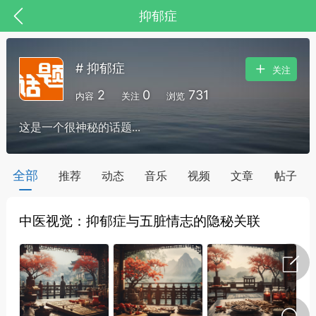
抑郁症
# 抑郁症
关注
2
0
731
内容
关注
浏览
这是一个很神秘的话题...
药，华夏中医人：家门口的中医人！
全部
推荐
动态
音乐
视频
文章
帖子
中医视觉：抑郁症与五脏情志的隐秘关联
节气气象
问答