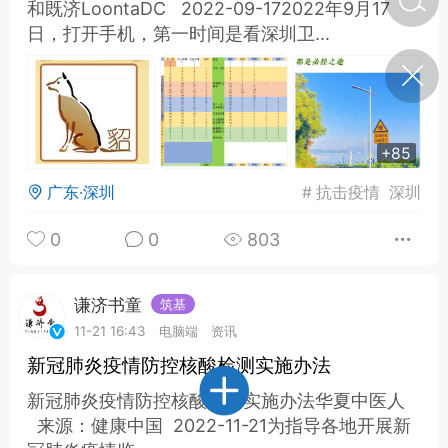
和既济LoontaDC 2022-09-172022年9月17
日，打开手机，第一时间是看深圳卫...
济·特急预警】关
年春节返乡期间“闪
的紧急提示
科学
0
如何购买【理肺清瘟膏】
+85
【养正护络膏】？
广东·深圳
#
抗击疫情
深圳
小海（HAi）
2
0
0
803
地容平，顺时收
谦济书童
筑基
四时精气
11-21 16:43
电脑端
资讯
书童
0
新冠肺炎疫情防控核酸检测实施办法
谷气行、营卫通：内经视角
新冠肺炎疫情防控核酸检测实施办法华夏中医人
下的脾胃调养要义
来源：健康中国 2022-11-21为指导各地开展新
谦济书童
0