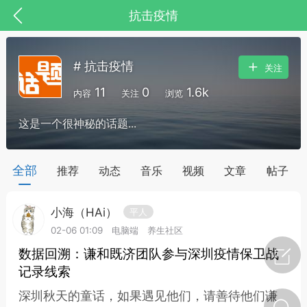
抗击疫情
# 抗击疫情
关注
11
0
1.6k
内容
关注
浏览
这是一个很神秘的话题...
药，华夏中医人：家门口的中医人！
全部
推荐
动态
音乐
视频
文章
帖子
小海（HAi）
平人
节气气象
问答
02-06 01:09
电脑端
养生社区
数据回溯：谦和既济团队参与深圳疫情保卫战
记录线索
深圳秋天的童话，如果遇见他们，请善待他们谦