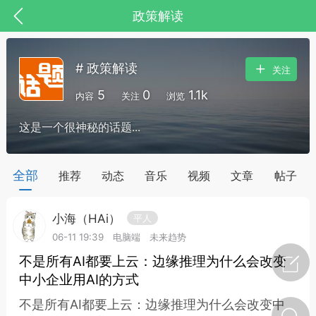
政策解读
# 政策解读
关注
5
0
1.1k
内容
关注
浏览
这是一个很神秘的话题...
药，华夏中医人：家门口的中医人！
全部
推荐
动态
音乐
视频
文章
帖子
小海（HAi）
平人
节气气象
问答
06-11 19:39
电脑端
未来趋势
不是所有AI都要上云：边缘推理为什么会改变
中小企业用AI的方式
不是所有AI都要上云：边缘推理为什么会改变中