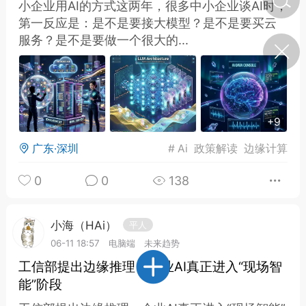
小企业用AI的方式这两年，很多中小企业谈AI时，
第一反应是：是不是要接大模型？是不是要买云
服务？是不是要做一个很大的...
济·特急预警】关
年春节返乡期间“闪
的紧急提示
科学
0
如何购买【理肺清瘟膏】
【养正护络膏】？
+9
小海（HAi）
2
广东·深圳
#
Ai
政策解读
边缘计算
0
0
138
地容平，顺时收
四时精气
小海（HAi）
平人
书童
06-11 18:57
电脑端
未来趋势
0
谷气行、营卫通：《黄帝内
工信部提出边缘推理：企业AI真正进入“现场智
经》视角下的脾胃调养要义
能”阶段
谦济书童
0