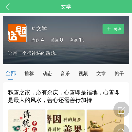
文学
# 文学
关注
4
0
1k
内容
关注
浏览
这是一个很神秘的话题...
药，华夏中医人：家门口的中医人！
全部
推荐
动态
音乐
视频
文章
帖子
积善之家，必有余庆，心善即是福地，心善即
节气气象
问答
是最大的风水，善心还需善行加持