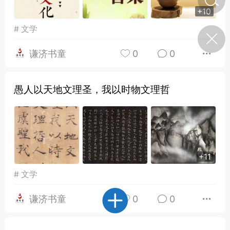
+10
#
文学
济·特急预警】关
年春节返乡期间“闪
的紧急提示
谦济书童
0
0
科学
0
如何购买【理肺清瘟膏】
【养正护络膏】？
愚人以天地文理圣，我以时物文理哲
小海（HAi）
2
地容平，顺时收
+11
四时精气
#
文学
书童
0
谷气行、营卫通：内经视角
谦济书童
0
0
下的脾胃调养要义
谦济书童
0