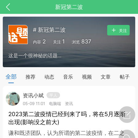
新冠第二波
# 新冠第二波
关注
2
1
837
内容
关注
浏览
这是一个很神秘的话题...
药，华夏中医人：家门口的中医人！
全部
推荐
动态
音乐
视频
文章
帖子
资讯小斌
平人
节气气象
问答
05-09 11:01
电脑端
资讯
2023第二波疫情已经到来了吗，将在5月逐渐
出现(影响没之前大)
谦和既济团队，认为所谓的第二波疫情，在二之