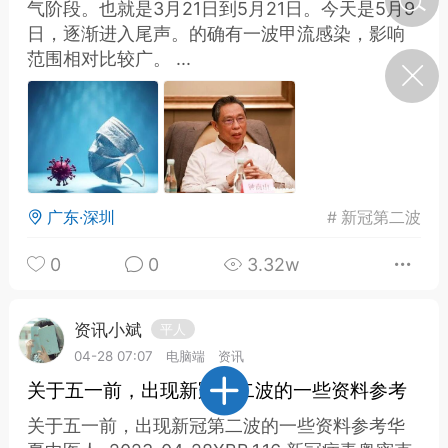
气阶段。也就是3月21日到5月21日。今天是5月9
日，逐渐进入尾声。的确有一波甲流感染，影响
范围相对比较广。 ...
济·特急预警】关
年春节返乡期间“闪
的紧急提示
科学
0
如何购买【理肺清瘟膏】
【养正护络膏】？
小海（HAi）
2
广东·深圳
#
新冠第二波
0
0
3.32w
地容平，顺时收
四时精气
资讯小斌
平人
书童
04-28 07:07
电脑端
资讯
0
谷气行、营卫通：内经视角
关于五一前，出现新冠第二波的一些资料参考
下的脾胃调养要义
关于五一前，出现新冠第二波的一些资料参考华
谦济书童
0