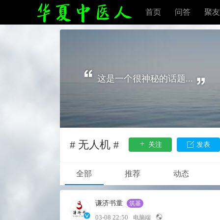
首页
问答
聚友
这是一个很神秘的话题...
# 无人机 #
关注
发表
全部
推荐
动态
谦济书童
筑基
03-08 22:50
电脑端