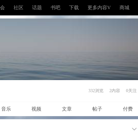
会
社区
话题
书吧
下载
更多内容V
商城
332浏览
2内容
0
关注
音乐
视频
文章
帖子
付费