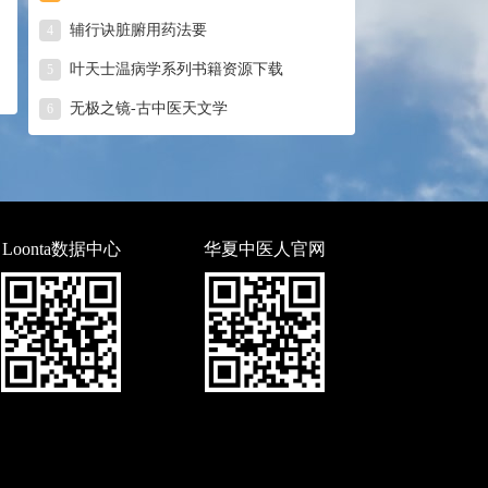
辅行诀脏腑用药法要
4
叶天士温病学系列书籍资源下载
5
无极之镜-古中医天文学
6
Loonta数据中心
华夏中医人官网