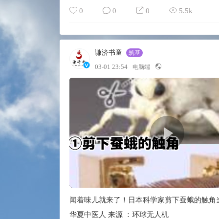
0
0
0
5.5k
谦济书童
筑基
03-01 23:54
电脑端
闻着味儿就来了！日本科学家剪下蚕蛾的触角
华夏中医人 来源 ：环球无人机