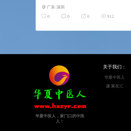
广东·深圳
0
0
0
912
关于我们：
华夏中医人
谦.聚友汇
华夏中医人，家门口的中医
人！