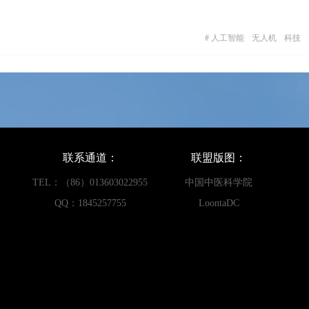
#
人工智能
无人机
科技
联系通道：
联盟版图：
TEL：（86）013603022955
中国中医科学院
QQ：1845257755
LoontaDC