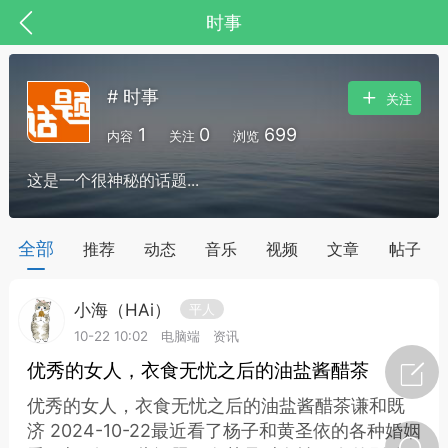
时事
# 时事
关注
1
0
699
内容
关注
浏览
这是一个很神秘的话题...
药，华夏中医人：家门口的中医人！
全部
推荐
动态
音乐
视频
文章
帖子
小海（HAi）
平人
节气气象
问答
10-22 10:02
电脑端
资讯
优秀的女人，衣食无忧之后的油盐酱醋茶
优秀的女人，衣食无忧之后的油盐酱醋茶谦和既
济 2024-10-22最近看了杨子和黄圣依的各种婚姻