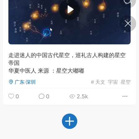
济·特急预警】关
年春节返乡期间“闪
的紧急提示
科学
0
如何购买【理肺清瘟膏】
【养正护络膏】？
走进迷人的中国古代星空，巡礼古人构建的星空
帝国
小海（HAi）
2
华夏中医人 来源 ：星空大嘟嘟
广东·深圳
#
天文
宇宙
星空
营卫通：内经视角
0
0
2.5k
调养要义
书童
0
女子五七，阳明脉衰：女性
养颜首重阳明胃经
谦济书童
0