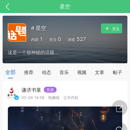
星空
# 星空
关注
1
0
527
内容
关注
浏览
这是一个很神秘的话题...
全部
推荐
动态
音乐
视频
文章
帖子
谦济书童
筑基
节气气象
问答
03-04 14:58
电脑端
公开内容