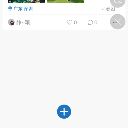
广东·深圳
#
春困
济·特急预警】关
静~颖
0
0
年春节返乡期间“闪
的紧急提示
科学
0
如何购买【理肺清瘟膏】
【养正护络膏】？
小海（HAi）
2
地容平，顺时收
四时精气
书童
0
谷气行、营卫通：内经视角
下的脾胃调养要义
谦济书童
0