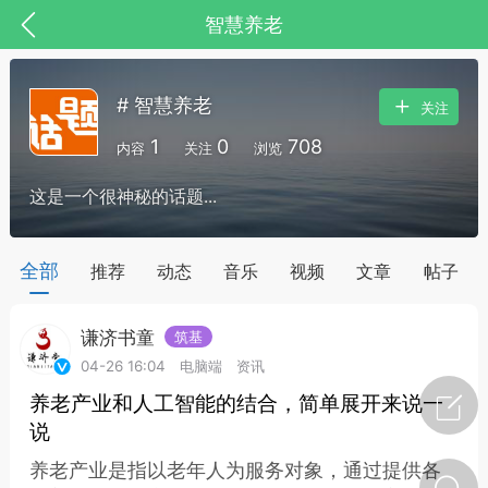
智慧养老
# 智慧养老
关注
1
0
708
内容
关注
浏览
这是一个很神秘的话题...
药，华夏中医人：家门口的中医人！
全部
推荐
动态
音乐
视频
文章
帖子
谦济书童
筑基
节气气象
问答
04-26 16:04
电脑端
资讯
养老产业和人工智能的结合，简单展开来说一
说
养老产业是指以老年人为服务对象，通过提供各