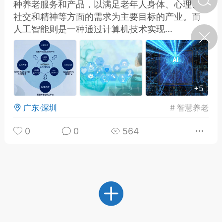
种养老服务和产品，以满足老年人身体、心理、
社交和精神等方面的需求为主要目标的产业。而
人工智能则是一种通过计算机技术实现...
济·特急预警】关
年春节返乡期间“闪
的紧急提示
科学
0
如何购买【理肺清瘟膏】
【养正护络膏】？
+5
小海（HAi）
2
广东·深圳
#
智慧养老
0
0
564
，阳明脉衰：女性
阳明胃经
书童
0
谷气为根，心气为枝——
《黄帝内经》脾胃养心论
谦济书童
0