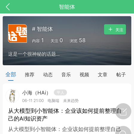
智能体
# 智能体
关注
1
0
58
内容
关注
浏览
这是一个很神秘的话题...
药，华夏中医人：家门口的中医人！
全部
推荐
动态
音乐
视频
文章
帖子
小海（HAi）
平人
节气气象
问答
06-11 21:00
电脑端
未来趋势
从大模型到小智能体：企业该如何提前整理自
己的AI知识资产
从大模型到小智能体：企业该如何提前整理自己