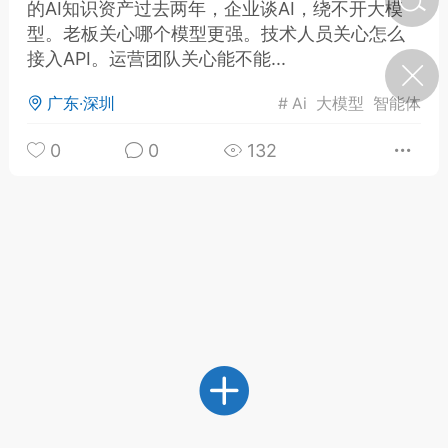
的AI知识资产过去两年，企业谈AI，绕不开大模
型。老板关心哪个模型更强。技术人员关心怎么
接入API。运营团队关心能不能...
济·特急预警】关
年春节返乡期间“闪
的紧急提示
广东·深圳
#
Ai
大模型
智能体
科学
0
如何购买【理肺清瘟膏】
0
0
132
【养正护络膏】？
小海（HAi）
2
地容平，顺时收
四时精气
书童
0
谷气行、营卫通：内经视角
下的脾胃调养要义
谦济书童
0