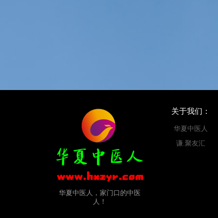
关于我们：
华夏中医人
谦.聚友汇
华夏中医人，家门口的中医
人！