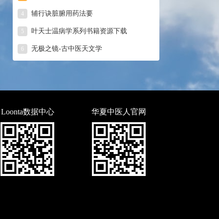
辅行诀脏腑用药法要
4
叶天士温病学系列书籍资源下载
5
无极之镜-古中医天文学
6
Loonta数据中心
华夏中医人官网