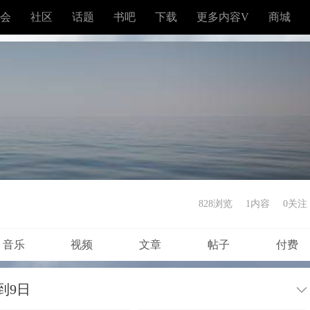
会
社区
话题
书吧
下载
更多内容V
商城
828浏览
1内容
0
关注
音乐
视频
文章
帖子
付费
到9日