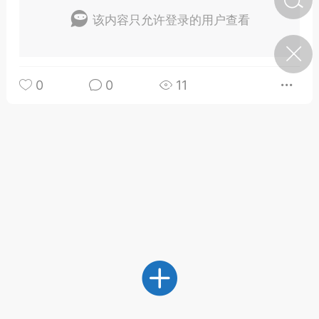
该内容只允许登录的用户查看
济·特急预警】关
年春节返乡期间“闪
的紧急提示
0
0
11
科学
0
如何购买【理肺清瘟膏】
【养正护络膏】？
小海（HAi）
2
地容平，顺时收
四时精气
书童
0
谷气行、营卫通：内经视角
下的脾胃调养要义
谦济书童
0