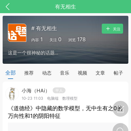
有无相生
# 有无相生
关注
1
0
178
内容
关注
浏览
这是一个很神秘的话题...
药，华夏中医人：家门口的中医人！
全部
推荐
动态
音乐
视频
文章
帖子
小海（HAi）
平人
节气气象
问答
10-23 11:03
电脑端
数理模型
《道德经》中隐藏的数学模型，无中生有之0的
万向性和1的阴阳特征