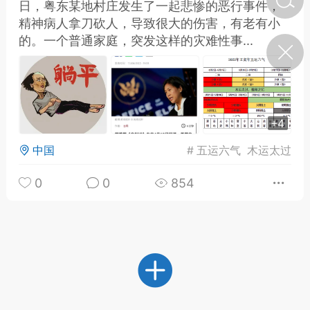
日，粤东某地村庄发生了一起悲惨的恶行事件，
精神病人拿刀砍人，导致很大的伤害，有老有小
的。一个普通家庭，突发这样的灾难性事...
济·特急预警】关
年春节返乡期间“闪
的紧急提示
科学
0
如何购买【理肺清瘟膏】
【养正护络膏】？
+4
小海（HAi）
2
中国
#
五运六气
木运太过
0
0
854
地容平，顺时收
四时精气
书童
0
谷气行、营卫通：内经视角
下的脾胃调养要义
谦济书童
0