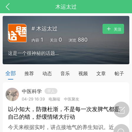
木运太过
# 木运太过
关注
1
0
880
内容
关注
浏览
这是一个很神秘的话题...
全部
推荐
动态
音乐
视频
文章
帖子
中医科学
平人
节气气象
问答
04-29 16:39
电脑端
中医聚友
以小知大，防微杜渐，不是每一次发脾气都是
自己的错，舒缓情绪大行动
今天来根据实时，讲点接地气的养生知识。近