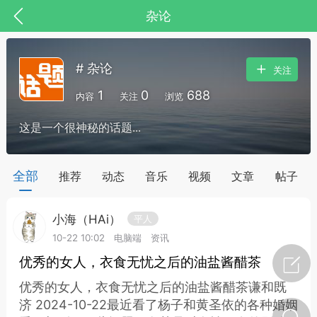
杂论
# 杂论
关注
1
0
688
内容
关注
浏览
这是一个很神秘的话题...
药，华夏中医人：家门口的中医人！
全部
推荐
动态
音乐
视频
文章
帖子
小海（HAi）
平人
节气气象
问答
10-22 10:02
电脑端
资讯
优秀的女人，衣食无忧之后的油盐酱醋茶
优秀的女人，衣食无忧之后的油盐酱醋茶谦和既
济 2024-10-22最近看了杨子和黄圣依的各种婚姻