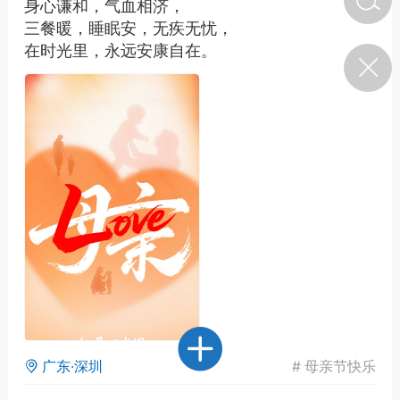
身心谦和，气血相济，
三餐暖，睡眠安，无疾无忧，
在时光里，永远安康自在。
济·特急预警】关
年春节返乡期间“闪
的紧急提示
科学
0
如何购买【理肺清瘟膏】
【养正护络膏】？
小海（HAi）
2
地容平，顺时收
四时精气
书童
0
谷气行、营卫通：内经视角
下的脾胃调养要义
广东·深圳
#
母亲节快乐
谦济书童
0