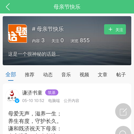
母亲节快乐
# 母亲节快乐
关注
3
0
855
内容
关注
浏览
这是一个很神秘的话题...
药，华夏中医人：家门口的中医人！
全部
推荐
动态
音乐
视频
文章
帖子
谦济书童
筑基
节气气象
问答
05-10 10:52
电脑端
公开内容
母爱无声，滋养一生；
养生有度，守护长久。
谦和既济祝天下母亲：