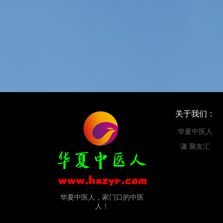
关于我们：
华夏中医人
谦.聚友汇
华夏中医人，家门口的中医
人！