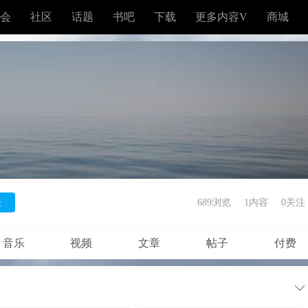
会
社区
话题
书吧
下载
更多内容V
商城
表
689浏览
1内容
0
关注
音乐
视频
文章
帖子
付费