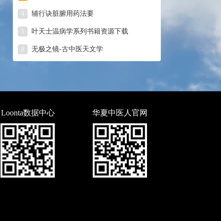
辅行诀脏腑用药法要
4
叶天士温病学系列书籍资源下载
5
无极之镜-古中医天文学
6
Loonta数据中心
华夏中医人官网