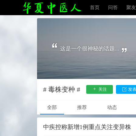
首页
问答
聚友
这是一个很神秘的话题...
# 毒株变种 #
关注
发
全部
推荐
动态
中疾控称新增1例重点关注变异株