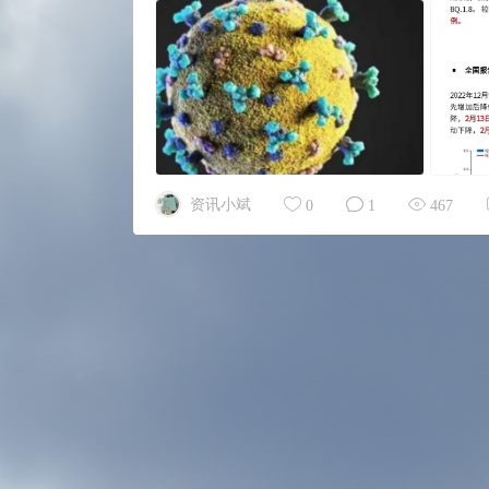
资讯小斌
0
1
467