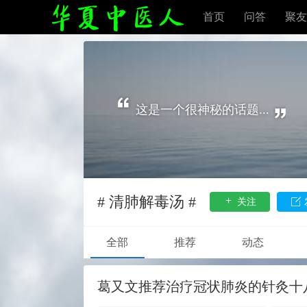
首页
问答
聚友
这是一个很神秘的话题...
# 清肺解毒汤 #
关注
全部
推荐
动态
葛又文推荐治疗冠状肺炎的针灸十