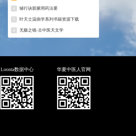
辅行诀脏腑用药法要
4
叶天士温病学系列书籍资源下载
5
无极之镜-古中医天文学
6
Loonta数据中心
华夏中医人官网