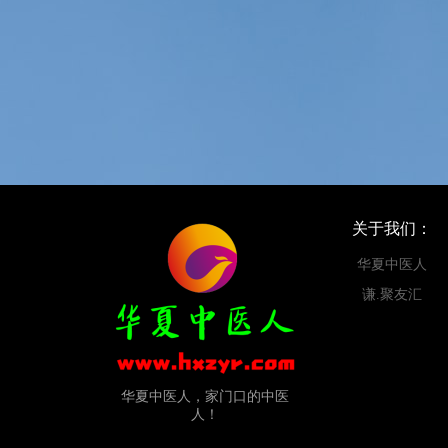
关于我们：
华夏中医人
谦.聚友汇
华夏中医人，家门口的中医
人！