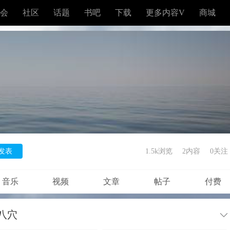
会
社区
话题
书吧
下载
更多内容V
商城
发表
1.5k浏览
2内容
0
关注
音乐
视频
文章
帖子
付费
八穴