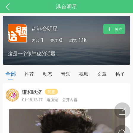
港台明星
# 港台明星
关注
1
0
1.1k
内容
关注
浏览
这是一个很神秘的话题...
药，华夏中医人：家门口的中医人！
全部
推荐
动态
音乐
视频
文章
帖子
谦和既济
药童
节气气象
问答
01-18 12:17
电脑端
公开内容