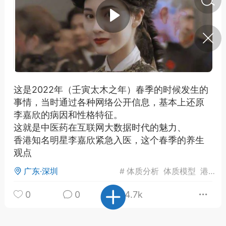
济·特急预警】关
年春节返乡期间“闪
的紧急提示
科学
0
如何购买【理肺清瘟膏】
【养正护络膏】？
这是2022年（壬寅太木之年）春季的时候发生的
事情，当时通过各种网络公开信息，基本上还原
小海（HAi）
2
李嘉欣的病因和性格特征。
这就是中医药在互联网大数据时代的魅力、
香港知名明星李嘉欣紧急入医，这个春季的养生
地容平，顺时收
观点
四时精气
广东·深圳
#
体质分析
体质模型
港台明星
书童
0
谷气行、营卫通：内经视角
0
0
4.7k
下的脾胃调养要义
谦济书童
0