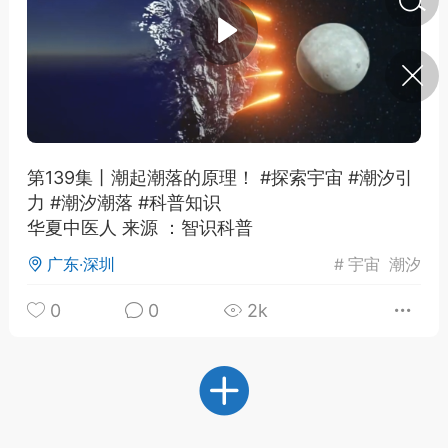
济·特急预警】关
年春节返乡期间“闪
的紧急提示
科学
0
如何购买【理肺清瘟膏】
【养正护络膏】？
第139集丨潮起潮落的原理！ #探索宇宙 #潮汐引
力 #潮汐潮落 #科普知识
小海（HAi）
2
华夏中医人 来源 ：智识科普
广东·深圳
#
宇宙
潮汐
，阳明脉衰：女性
0
0
2k
阳明胃经
书童
0
谷气为根，心气为枝——
《黄帝内经》脾胃养心论
谦济书童
0