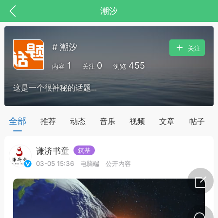
潮汐
# 潮汐
关注
1
0
455
内容
关注
浏览
这是一个很神秘的话题...
药，华夏中医人：家门口的中医人！
全部
推荐
动态
音乐
视频
文章
帖子
谦济书童
筑基
节气气象
问答
03-05 15:36
电脑端
公开内容