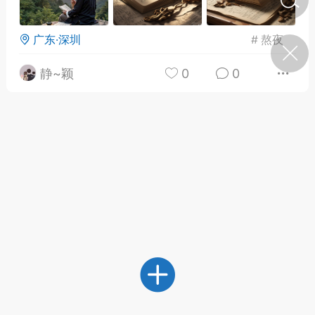
广东·深圳
#
熬夜
济·特急预警】关
年春节返乡期间“闪
的紧急提示
静~颖
0
0
科学
0
如何购买【理肺清瘟膏】
【养正护络膏】？
小海（HAi）
2
营卫通：内经视角
调养要义
书童
0
女子五七，阳明脉衰：女性
养颜首重阳明胃经
谦济书童
0