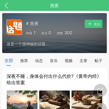
熬夜
# 熬夜
关注
1
0
300
内容
关注
浏览
这是一个很神秘的话题...
全部
推荐
动态
音乐
视频
文章
帖子
深夜不睡，身体会付出什么代价?《黄帝内经》
节气气象
问答
给出答案