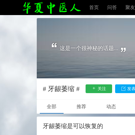
首页
问答
聚友
这是一个很神秘的话题...
# 牙龈萎缩 #
关注
发
全部
推荐
动态
牙龈萎缩是可以恢复的