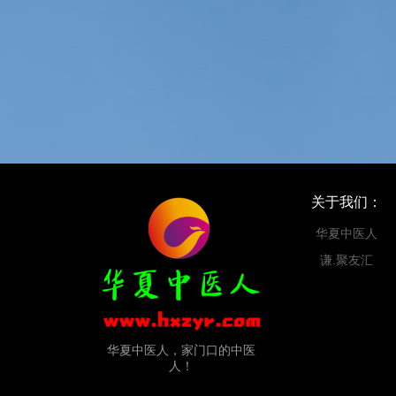
关于我们：
华夏中医人
谦.聚友汇
华夏中医人，家门口的中医
人！