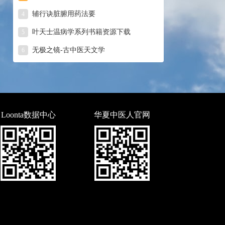
辅行诀脏腑用药法要
4
叶天士温病学系列书籍资源下载
5
无极之镜-古中医天文学
6
Loonta数据中心
华夏中医人官网