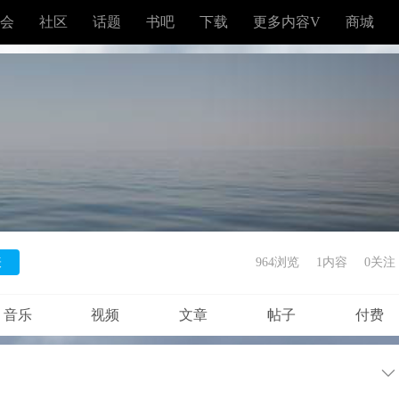
会
社区
话题
书吧
下载
更多内容V
商城
表
964浏览
1内容
0
关注
音乐
视频
文章
帖子
付费