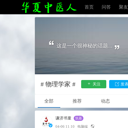
首页
问答
聚友
这是一个很神秘的话题...
# 物理学家 #
关注
发
全部
推荐
动态
谦济书童
筑基
04-06 11:10
电脑端