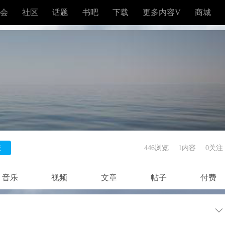
会
社区
话题
书吧
下载
更多内容V
商城
表
446浏览
1内容
0
关注
音乐
视频
文章
帖子
付费