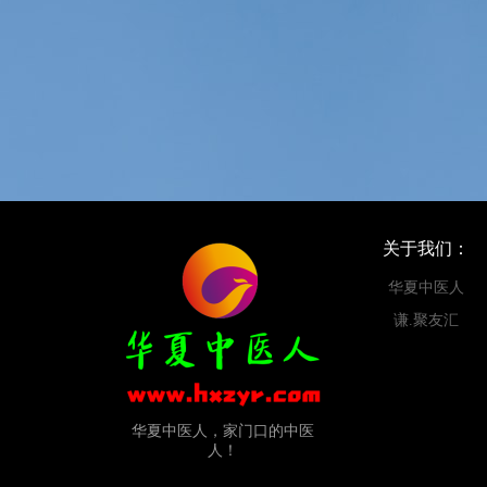
关于我们：
华夏中医人
谦.聚友汇
华夏中医人，家门口的中医
人！