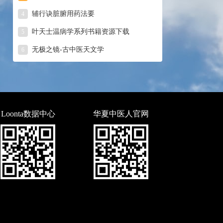
辅行诀脏腑用药法要
4
叶天士温病学系列书籍资源下载
5
无极之镜-古中医天文学
6
Loonta数据中心
华夏中医人官网