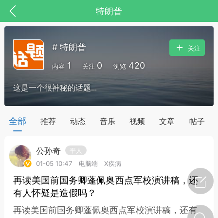
特朗普
# 特朗普
关注
1
0
420
内容
关注
浏览
这是一个很神秘的话题...
全部
推荐
动态
音乐
视频
文章
帖子
公孙奇
平人
节气气象
问答
01-05 10:47
电脑端
X疾病
再读美国前国务卿蓬佩奥西点军校演讲稿，还
有人怀疑是造假吗？
再读美国前国务卿蓬佩奥西点军校演讲稿，还有