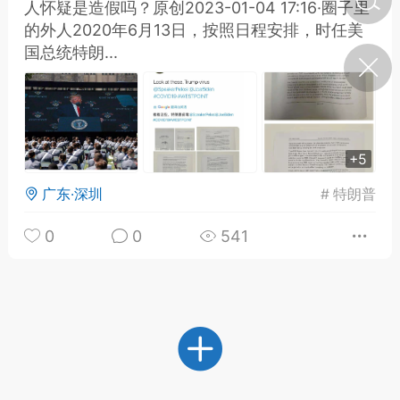
人怀疑是造假吗？原创2023-01-04 17:16·圈子里
的外人2020年6月13日，按照日程安排，时任美
国总统特朗...
济·特急预警】关
年春节返乡期间“闪
的紧急提示
科学
0
如何购买【理肺清瘟膏】
【养正护络膏】？
+5
小海（HAi）
2
广东·深圳
#
特朗普
0
0
541
地容平，顺时收
四时精气
书童
0
谷气行、营卫通：内经视角
下的脾胃调养要义
谦济书童
0