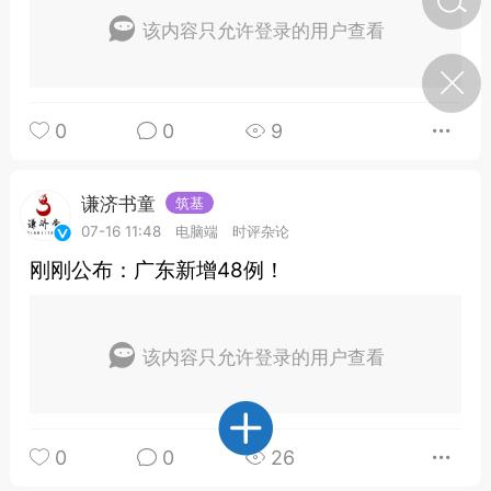
该内容只允许登录的用户查看
济·特急预警】关
年春节返乡期间“闪
的紧急提示
0
0
9
科学
0
如何购买【理肺清瘟膏】
【养正护络膏】？
谦济书童
筑基
小海（HAi）
2
07-16 11:48
电脑端
时评杂论
刚刚公布：广东新增48例！
地容平，顺时收
四时精气
该内容只允许登录的用户查看
书童
0
谷气行、营卫通：内经视角
下的脾胃调养要义
0
0
26
谦济书童
0