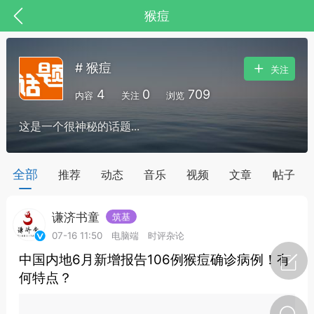
猴痘
# 猴痘
关注
4
0
709
内容
关注
浏览
这是一个很神秘的话题...
全部
推荐
动态
音乐
视频
文章
帖子
谦济书童
筑基
节气气象
问答
07-16 11:50
电脑端
时评杂论
中国内地6月新增报告106例猴痘确诊病例！有
何特点？