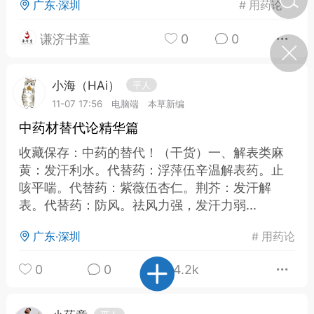
广东·深圳
#
用药论
谦济书童
0
0
济·特急预警】关
年春节返乡期间“闪
的紧急提示
小海（HAi）
平人
科学
0
如何购买【理肺清瘟膏】
11-07 17:56
电脑端
本草新编
【养正护络膏】？
中药材替代论精华篇
小海（HAi）
2
收藏保存：中药的替代！（干货）一、解表类麻
黄：发汗利水。代替药：浮萍伍辛温解表药。止
咳平喘。代替药：紫薇伍杏仁。荆芥：发汗解
表。代替药：防风。祛风力强，发汗力弱...
营卫通：内经视角
调养要义
广东·深圳
#
用药论
书童
0
女子五七，阳明脉衰：女性
0
0
4.2k
养颜首重阳明胃经
谦济书童
0