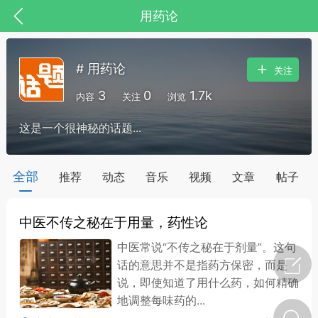
用药论
# 用药论
关注
3
0
1.7k
内容
关注
浏览
这是一个很神秘的话题...
药，华夏中医人：家门口的中医人！
全部
推荐
动态
音乐
视频
文章
帖子
中医不传之秘在于用量，药性论
节气气象
问答
中医常说“不传之秘在于剂量”。这句
话的意思并不是指药方保密，而是
说，即使知道了用什么药，如何精确
地调整每味药的...