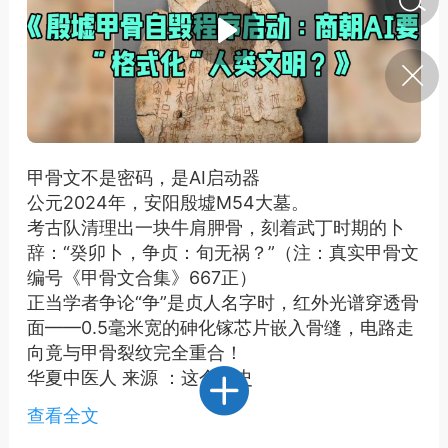
济·特急预警】关
年春节返乡期间“闪
的紧急提示
科学
0
如何购买【理肺清瘟膏】
【养正护络膏】？
甲骨文不是密码，是AI启动器
公元2024年，安阳殷墟M54大墓。
小海（HAi）
2
考古队清理出一块牛肩胛骨，刻着武丁时期的卜
辞：“癸卯卜，争贞：旬无祸？”（注：真实甲骨文
编号《甲骨文合集》667正）
，阳明脉衰：女性
正当学者争论“争”是贞人名字时，红外光谱穿透骨
阳明胃经
面——0.5毫米宽的砷化镓芯片嵌入骨缝，电路走
向竟与甲骨裂纹完全重合！
书童
0
谷气为根，心气为枝——
华夏中医人 来源 ：这个历史
《黄帝内经》脾胃养心论
查看全文
谦济书童
0