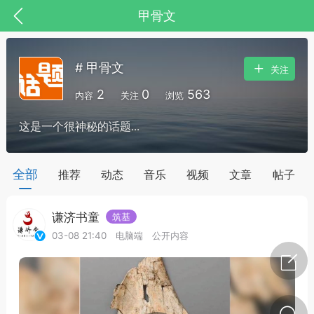
甲骨文
# 甲骨文
关注
2
0
563
内容
关注
浏览
这是一个很神秘的话题...
药，华夏中医人：家门口的中医人！
全部
推荐
动态
音乐
视频
文章
帖子
谦济书童
筑基
节气气象
问答
03-08 21:40
电脑端
公开内容