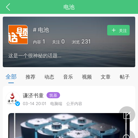
电池
# 电池
关注
1
0
231
内容
关注
浏览
这是一个很神秘的话题...
药，华夏中医人：家门口的中医人！
全部
推荐
动态
音乐
视频
文章
帖子
谦济书童
筑基
节气气象
问答
03-14 20:01
电脑端
公开内容