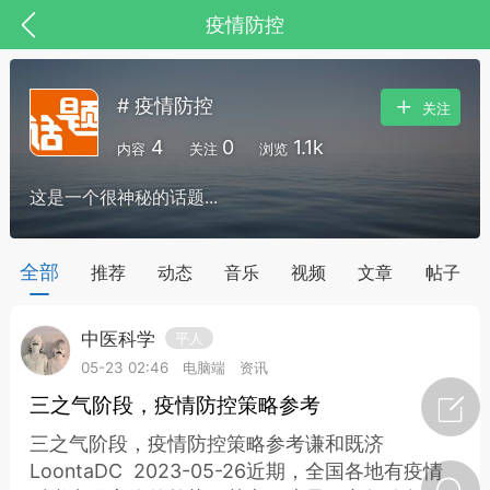
疫情防控
# 疫情防控
关注
4
0
1.1k
内容
关注
浏览
这是一个很神秘的话题...
药，华夏中医人：家门口的中医人！
全部
推荐
动态
音乐
视频
文章
帖子
中医科学
平人
节气气象
问答
05-23 02:46
电脑端
资讯
三之气阶段，疫情防控策略参考
三之气阶段，疫情防控策略参考谦和既济
LoontaDC 2023-05-26近期，全国各地有疫情