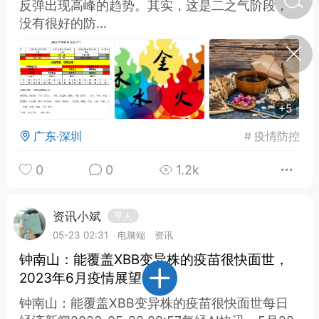
反弹出现高峰的趋势。其实，这是二之气阶段，
没有很好的防...
济·特急预警】关
年春节返乡期间“闪
的紧急提示
科学
0
如何购买【理肺清瘟膏】
+5
【养正护络膏】？
广东·深圳
#
疫情防控
小海（HAi）
2
0
0
1.2k
地容平，顺时收
资讯小斌
平人
四时精气
05-23 02:31
电脑端
资讯
书童
0
钟南山：能覆盖XBB变异株的疫苗很快面世，
谷气行、营卫通：内经视角
2023年6月疫情展望
下的脾胃调养要义
钟南山：能覆盖XBB变异株的疫苗很快面世每日
谦济书童
0