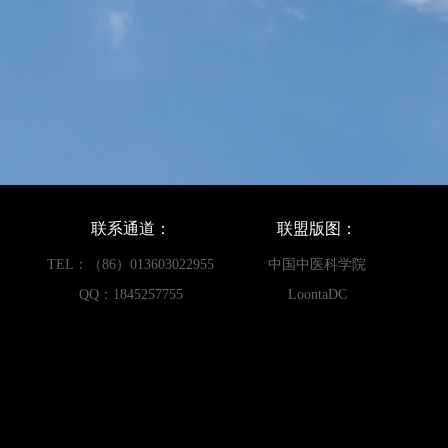
联系通道：
联盟版图：
TEL：（86）013603022955
中国中医科学院
QQ：1845257755
LoontaDC