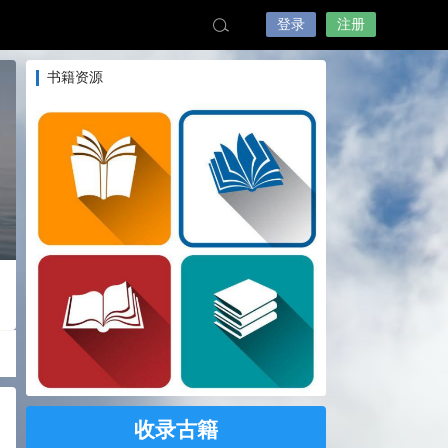
登录
注册
书籍资源
收录古籍