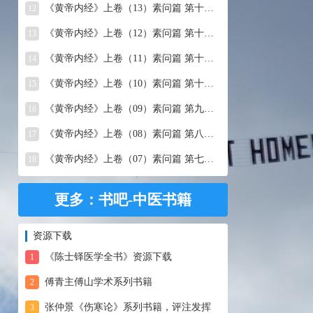
《黄帝内经》上卷（13）素问篇 第十三篇 移精变气论
12
《黄帝内经》上卷（12）素问篇 第十二篇 异法方宜论
13
《黄帝内经》上卷（11）素问篇 第十一篇 五藏别论
14
《黄帝内经》上卷（10）素问篇 第十篇 五藏生成
15
《黄帝内经》上卷（09）素问篇 第九篇 六节藏象论
16
《黄帝内经》上卷（08）素问篇 第八篇 灵兰秘典论
17
《黄帝内经》上卷（07）素问篇 第七篇 阴阳别论
18
更多：书吧-中医书籍
资源下载
《陈士铎医学全书》资源下载
1
傅青主傅山学术系列书籍
2
张仲景《伤寒论》系列书籍，评注发挥
3