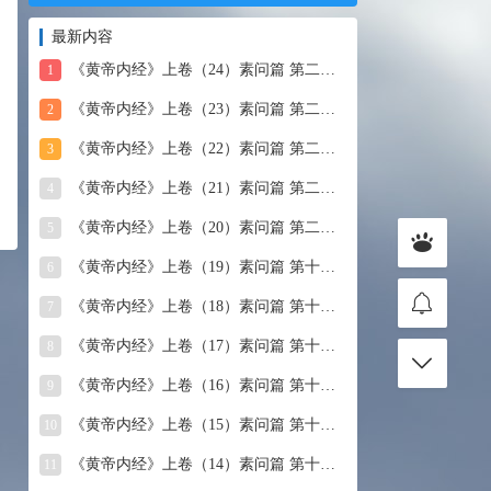
最新内容
《黄帝内经》上卷（24）素问篇 第二十四篇 血气形志篇第
1
《黄帝内经》上卷（23）素问篇 第二十三篇 宣明五气
2
《黄帝内经》上卷（22）素问篇 第二十二篇 藏气法时论
3
《黄帝内经》上卷（21）素问篇 第二十一篇 经脉别论
4
《黄帝内经》上卷（20）素问篇 第二十篇 三部九候论
5
《黄帝内经》上卷（19）素问篇 第十九篇 玉机真藏论
6
《黄帝内经》上卷（18）素问篇 第十八篇 平人气象论
7
《黄帝内经》上卷（17）素问篇 第十七篇 脉要精微论
8
《黄帝内经》上卷（16）素问篇 第十六篇 诊要经终论
9
《黄帝内经》上卷（15）素问篇 第十五篇 玉版论要
10
《黄帝内经》上卷（14）素问篇 第十四篇 汤液醪醴论
11