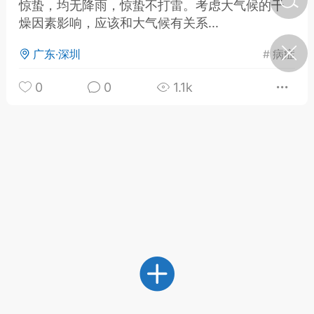
惊蛰，均无降雨，惊蛰不打雷。考虑大气候的干
燥因素影响，应该和大气候有关系...
济·特急预警】关
广东·深圳
#
病症
年春节返乡期间“闪
的紧急提示
0
0
1.1k
科学
0
如何购买【理肺清瘟膏】
【养正护络膏】？
小海（HAi）
2
地容平，顺时收
四时精气
书童
0
谷气行、营卫通：内经视角
下的脾胃调养要义
谦济书童
0