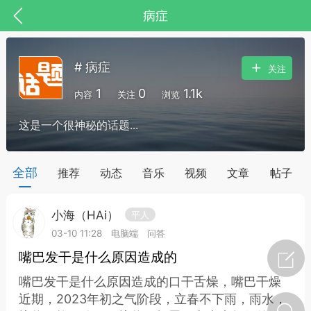
病症
# 病症
关注
1
0
1.1k
内容
关注
浏览
这是一个很神秘的话题...
药，华夏中医人：家门口的中医人！
全部
推荐
动态
音乐
视频
文章
帖子
小海（HAi）
平人
节气气象
问答
03-10 11:28
电脑端
问答
嘴巴发干是什么原因造成的
嘴巴发干是什么原因造成的口干舌燥，嘴巴干燥
近期，2023年初之气阶段，立春不下雨，雨水，