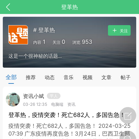
登革热
# 登革热
关注
1
0
953
内容
关注
浏览
这是一个很神秘的话题...
全部
推荐
动态
音乐
视频
文章
帖子
资讯小斌
平人
节气气象
问答
03-26 12:35
电脑端
资讯
登革热，疫情突袭！死亡682人，多国告急！
疫情突袭！死亡682人，多国告急！ 2024-03-25
07:39 广东疫情再度告急！3月24日，巴西卫生部