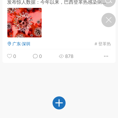
发布惊人数据：今年以来，巴西登革热感染病...
济·特急预警】关
年春节返乡期间“闪
的紧急提示
科学
0
如何购买【理肺清瘟膏】
【养正护络膏】？
广东·深圳
#
登革热
小海（HAi）
2
0
0
878
地容平，顺时收
四时精气
书童
0
谷气行、营卫通：内经视角
下的脾胃调养要义
谦济书童
0