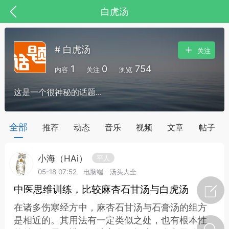
白虎汤
# 白虎汤
关注
1
0
754
内容
关注
浏览
这是一个很神秘的话题...
药，华夏中医人：家门口的中医人！
全部
推荐
动态
音乐
视频
文章
帖子
小海（HAi）
平人
节气气象
问答
05-18 07:52
电脑端
汤头大全
中医思维训练，比较麻杏石甘汤与白虎汤
在诸多伤寒经方中，麻杏石甘汤与石膏汤的组方
是相近的。其用法有一定类似之处，也有根本性