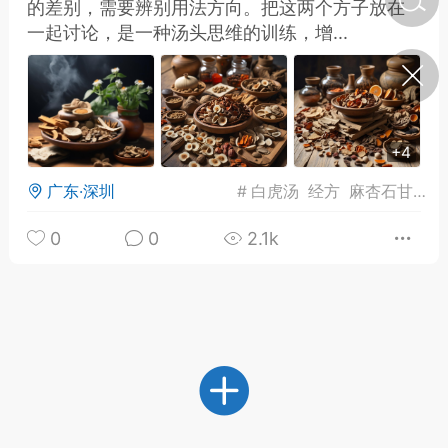
的差别，需要辨别用法方向。把这两个方子放在
一起讨论，是一种汤头思维的训练，增...
济·特急预警】关
年春节返乡期间“闪
的紧急提示
科学
0
如何购买【理肺清瘟膏】
+4
【养正护络膏】？
广东·深圳
#
白虎汤
经方
麻杏石甘汤
小海（HAi）
2
0
0
2.1k
地容平，顺时收
四时精气
书童
0
谷气行、营卫通：内经视角
下的脾胃调养要义
谦济书童
0