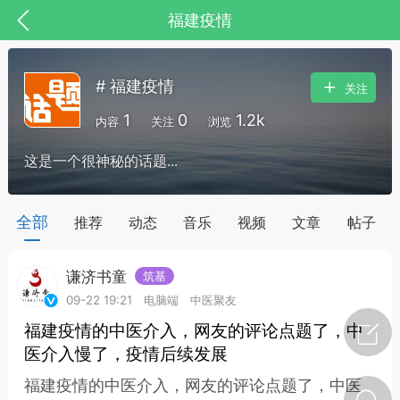
福建疫情
# 福建疫情
关注
1
0
1.2k
内容
关注
浏览
这是一个很神秘的话题...
药，华夏中医人：家门口的中医人！
全部
推荐
动态
音乐
视频
文章
帖子
谦济书童
筑基
节气气象
问答
09-22 19:21
电脑端
中医聚友
福建疫情的中医介入，网友的评论点题了，中
医介入慢了，疫情后续发展
福建疫情的中医介入，网友的评论点题了，中医