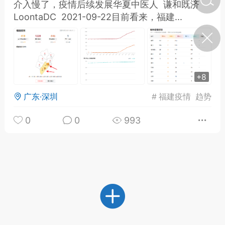
介入慢了，疫情后续发展华夏中医人 谦和既济
LoontaDC 2021-09-22目前看来，福建...
济·特急预警】关
年春节返乡期间“闪
的紧急提示
科学
0
如何购买【理肺清瘟膏】
+8
【养正护络膏】？
广东·深圳
#
福建疫情
趋势
小海（HAi）
2
0
0
993
地容平，顺时收
四时精气
书童
0
谷气行、营卫通：《黄帝内
经》视角下的脾胃调养要义
谦济书童
0