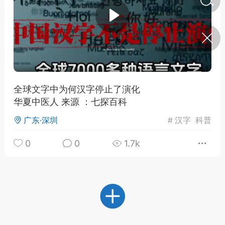
济·特急预警】关
年春节返乡期间“闪
的紧急提示
科学
0
如何购买【理肺清瘟膏】
【养正护络膏】？
全球文字中为何汉字停止了演化
华夏中医人 来源 ：七探百科
小海（HAi）
2
广东·深圳
#
汉字
科普
0
0
1.7k
地容平，顺时收
四时精气
书童
0
谷气行、营卫通：《黄帝内
经》视角下的脾胃调养要义
谦济书童
0