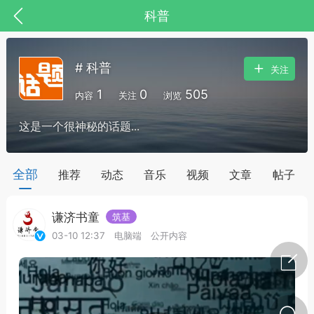
科普
# 科普
关注
1
0
505
内容
关注
浏览
这是一个很神秘的话题...
药，华夏中医人：家门口的中医人！
全部
推荐
动态
音乐
视频
文章
帖子
谦济书童
筑基
节气气象
问答
03-10 12:37
电脑端
公开内容