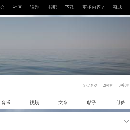
会
社区
话题
书吧
下载
更多内容V
商城
973浏览
2内容
0
关注
音乐
视频
文章
帖子
付费