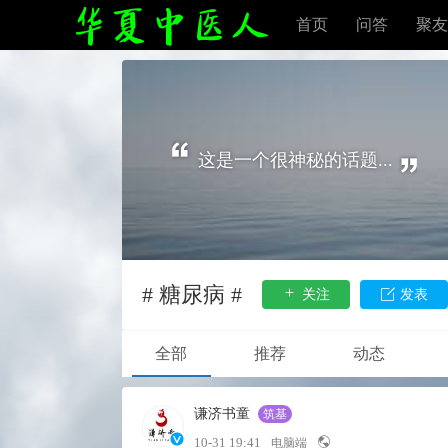
首页
问答
聚友
这是一个很神秘的话题...
# 糖尿病 #
关注
发表
全部
推荐
动态
谦济书童
筑基
10-31 19:41
电脑端