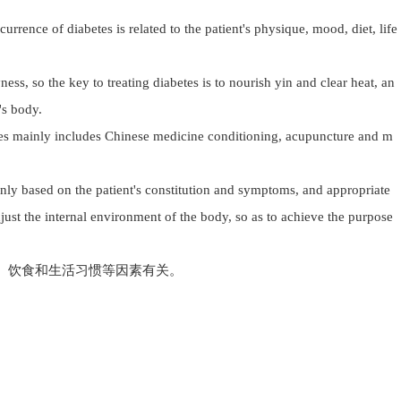
urrence of diabetes is related to the patient's physique, mood, diet, life
ess, so the key to treating diabetes is to nourish yin and clear heat, an
's body.
tes mainly includes Chinese medicine conditioning, acupuncture and m
nly based on the patient's constitution and symptoms, and appropriate
just the internal environment of the body, so as to achieve the purpose
、饮食和生活习惯等因素有关。
关键是滋阴清热，调节患者身体内部环境。
灸和饮食调理。
适当的中药方剂来调节身体内部环境，达到治疗糖尿病的目的。