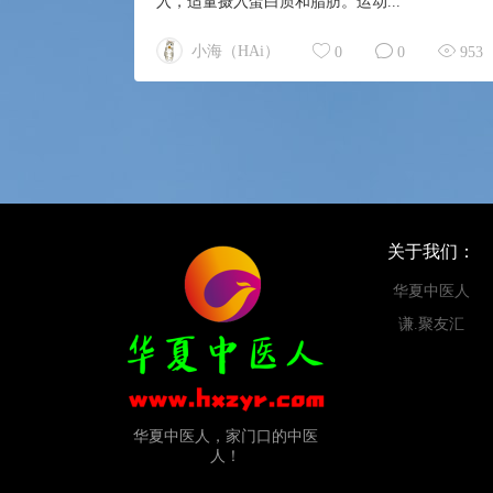
入，适量摄入蛋白质和脂肪。运动...
小海（HAi）
0
0
953
关于我们：
华夏中医人
谦.聚友汇
华夏中医人，家门口的中医
人！