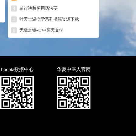
辅行诀脏腑用药法要
4
叶天士温病学系列书籍资源下载
5
无极之镜-古中医天文学
6
Loonta数据中心
华夏中医人官网