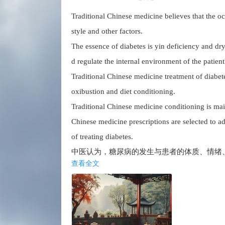
Traditional Chinese medicine believes that the occ
style and other factors.
The essence of diabetes is yin deficiency and dryn
d regulate the internal environment of the patient
Traditional Chinese medicine treatment of diabe
oxibustion and diet conditioning.
Traditional Chinese medicine conditioning is mai
Chinese medicine prescriptions are selected to ad
of treating diabetes.
中医认为，糖尿病的发生与患者的体质、情绪
查看全文
糖尿病的本质是阴虚燥热，因此治疗糖尿病的
中医治疗糖尿病的方法主要包括中药调理、针
中药调理主要是根据患者的体质和症状，选用